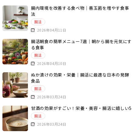
腸内環境を改善する食べ物｜善玉菌を増やす食事
法
腸活
2026年04月11日
腸活朝食の簡単メニュー7選｜朝から腸を元気にす
る食事
腸活
2026年04月10日
ぬか漬けの効果・栄養｜腸活に最適な日本の発酵
食品
腸活
2026年03月24日
甘酒の効果がすごい！栄養・美容・腸活に嬉しい5
つの理由
腸活
2026年03月24日