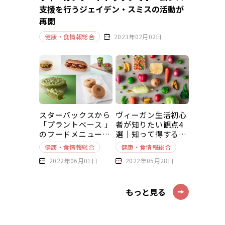
支援を行うジェイデン・スミスの活動が
再開
健康・食情報総合
2023年02月02日
スターバックスから
ヴィーガン生活初心
「プラントベース 」
者が知りたい観点4
のフードメニューが
選｜知って得する豆
新発売
知識～基本編～
健康・食情報総合
健康・食情報総合
2022年06月01日
2022年05月28日
もっと見る