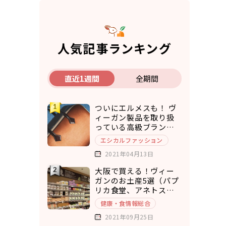
人気記事ランキング
直近1週間
全期間
ついにエルメスも！ ヴ
ィーガン製品を取り扱
っている高級ブランド7
選
エシカルファッション
2021年04月13日
大阪で買える！ヴィー
ガンのお土産5選（パプ
リカ食堂、アネトス、
ひねもすぱん）
健康・食情報総合
2021年09月25日