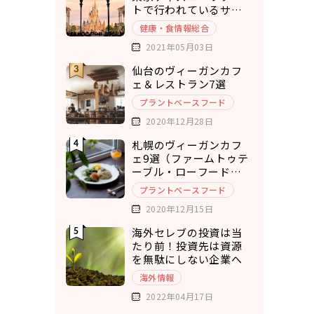
トで行われているサス
テナブルな取り組み5選
健康・食情報総合
2021年05月03日
仙台のヴィーガンカフ
ェ＆レストラン7選
プラントベースフード
2020年12月28日
札幌のヴィーガンカフ
ェ9選（ファームトゥテ
ーブル・ローフードカ
フェ・チキュウ）
プラントベースフード
2020年12月15日
海外セレブの投資は当
たり前！投資先は資源
を無駄にしない企業へ
海外情報
2022年04月17日