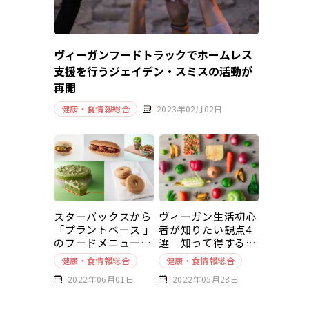
ヴィーガンフードトラックでホームレス
支援を行うジェイデン・スミスの活動が
再開
健康・食情報総合
2023年02月02日
スターバックスから
ヴィーガン生活初心
「プラントベース 」
者が知りたい観点4
のフードメニューが
選｜知って得する豆
新発売
知識～基本編～
健康・食情報総合
健康・食情報総合
2022年06月01日
2022年05月28日