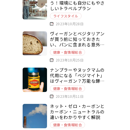
う！環境にも自分にもやさ
しいトラベルプラン
ライフスタイル
2023年10月28日
ヴィーガンとベジタリアン
が買う前に知っておきた
い、パンに含まれる意外な
動物由来原料とは？
健康・食情報総合
2023年10月25日
ナンプラーやヌックマムの
代用になる「ベジマイト」
はヴィーガン？万能な酵母
エキスベースの調味料を徹
健康・食情報総合
底解説
2023年10月11日
ネット・ゼロ・カーボンと
カーボン・ニュートラルの
違いをわかりやすく解説
健康・食情報総合