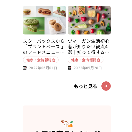
スターバックスから
ヴィーガン生活初心
「プラントベース 」
者が知りたい観点4
のフードメニューが
選｜知って得する豆
新発売
知識～基本編～
健康・食情報総合
健康・食情報総合
2022年06月01日
2022年05月28日
もっと見る