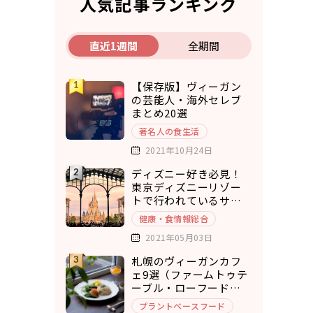
人気記事ランキング
直近1週間
全期間
【保存版】ヴィーガン
の芸能人・海外セレブ
まとめ20選
著名人の食生活
2021年10月24日
ディズニー好き必見！
東京ディズニーリゾー
トで行われているサス
テナブルな取り組み5選
健康・食情報総合
2021年05月03日
札幌のヴィーガンカフ
ェ9選（ファームトゥテ
ーブル・ローフードカ
フェ・チキュウ）
プラントベースフード