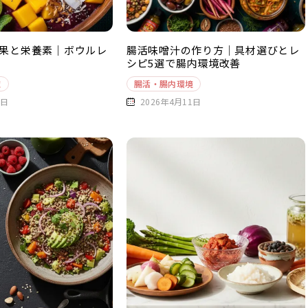
果と栄養素｜ボウルレ
腸活味噌汁の作り方｜具材選びとレ
シピ5選で腸内環境改善
境
腸活・腸内環境
1日
2026年4月11日