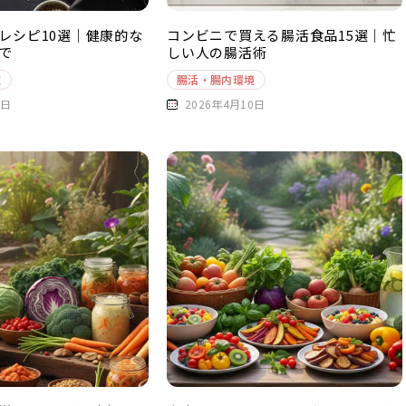
レシピ10選｜健康的な
コンビニで買える腸活食品15選｜忙
で
しい人の腸活術
境
腸活・腸内環境
1日
2026年4月10日