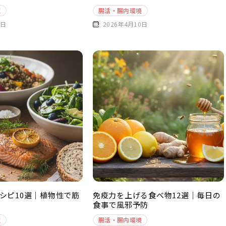
境
腸活・腸内環境
0日
2026年4月10日
シピ10選｜植物性で筋
免疫力を上げる食べ物12選｜毎日の
食事で風邪予防
境
腸活・腸内環境