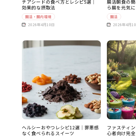
チアシードの食べ方とレシピ5選｜
腸活朝食の簡
効果的な摂取法
ら腸を元気に
腸活・腸内環境
腸活
2026年4月10日
2026年4月1
ヘルシーおやつレシピ12選｜罪悪感
ファスティン
なく食べられるスイーツ
心者向け完全