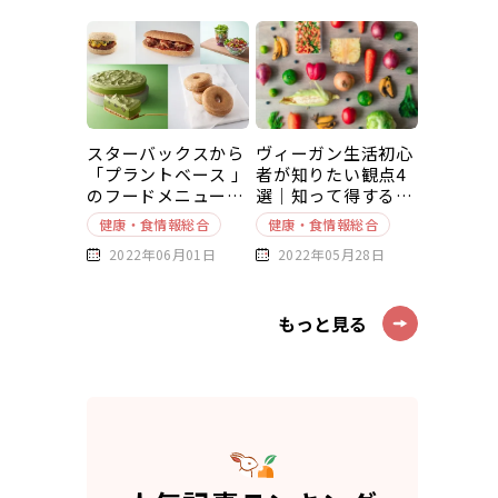
スターバックスから
ヴィーガン生活初心
「プラントベース 」
者が知りたい観点4
のフードメニューが
選｜知って得する豆
新発売
知識～基本編～
健康・食情報総合
健康・食情報総合
2022年06月01日
2022年05月28日
もっと見る