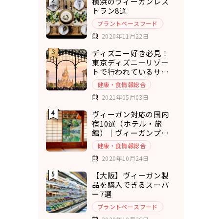
横浜のヴィーガンレス
トラン8選
プラントベースフード
2020年11月22日
ディズニー好き必見！
東京ディズニーリゾー
トで行われているサス
テナブルな取り組み5選
健康・食情報総合
2021年05月03日
ヴィーガン対応の国内
宿10選（ホテル・旅
館）｜ヴィーガンプラ
ンもあり◎
健康・食情報総合
2020年10月24日
【大阪】ヴィーガン製
品を購入できるスーパ
ー7選
プラントベースフード