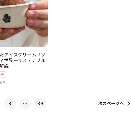
たアイスクリーム「ソ
？世界一サステナブル
解説
総合
10日
...
3
39
次の
ページへ