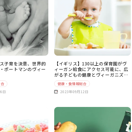
ス子育を決意、世界的
【イギリス】130以上の保育園がヴ
・ポートマンのヴィー
ィーガン給食にアクセス可能に、広
がる子どもの健康とヴィーガニズム
への関心
総合
健康・食情報総合
16日
2023年09月12日