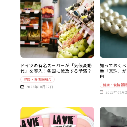
ドイツの有名スーパーが「気候変動
知っておくべ
代」を導入！各国に波及する予感？
番「真珠」が
由
健康・食情報総合
健康・食情報
2023年10月02日
2023年09月