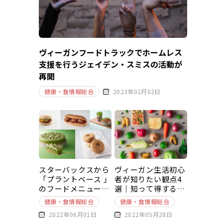
ヴィーガンフードトラックでホームレス
支援を行うジェイデン・スミスの活動が
再開
健康・食情報総合
2023年02月02日
スターバックスから
ヴィーガン生活初心
「プラントベース 」
者が知りたい観点4
のフードメニューが
選｜知って得する豆
新発売
知識～基本編～
健康・食情報総合
健康・食情報総合
2022年06月01日
2022年05月28日