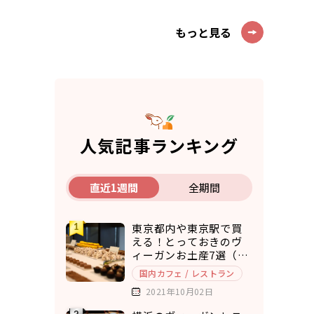
もっと見る
人気記事ランキング
直近1週間
全期間
東京都内や東京駅で買
える！とっておきのヴ
ィーガンお土産7選（ア
マゾンで購入できるも
国内カフェ / レストラン
のもご紹介）
2021年10月02日