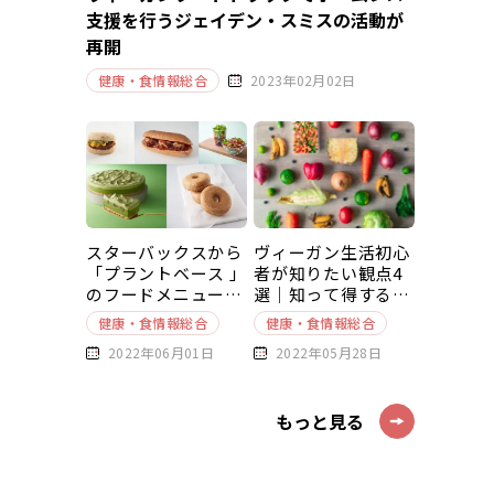
支援を行うジェイデン・スミスの活動が
再開
健康・食情報総合
2023年02月02日
スターバックスから
ヴィーガン生活初心
「プラントベース 」
者が知りたい観点4
のフードメニューが
選｜知って得する豆
新発売
知識～基本編～
健康・食情報総合
健康・食情報総合
2022年06月01日
2022年05月28日
もっと見る