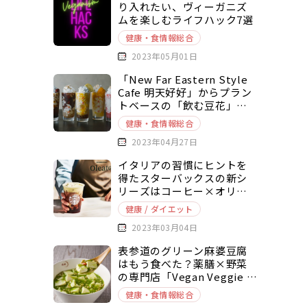
り入れたい、ヴィーガニズ
ムを楽しむライフハック7選
健康・食情報総合
2023年05月01日
「New Far Eastern Style
Cafe 明天好好」からプラン
トベースの「飲む豆花」が
新登場！
健康・食情報総合
2023年04月27日
イタリアの習慣にヒントを
得たスターバックスの新シ
リーズはコーヒー×オリー
ブオイル、「オレアト」を
健康 / ダイエット
ご紹介
2023年03月04日
表参道のグリーン麻婆豆腐
はもう食べた？薬膳×野菜
の専門店「Vegan Veggie 嫦
娥」の本格ヴィーガン中華
健康・食情報総合
料理