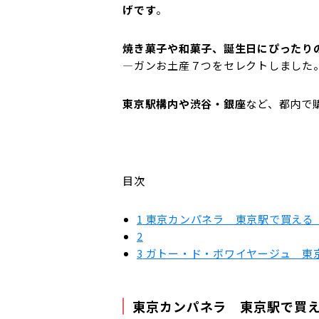
げです
。
焼き菓子や和菓子、誕生日にぴったり
―ガンお土産７つをセレクトしました
東京駅構内や渋谷・銀座
など、都内で
目次
1
東京カンパネラ 東京駅で買える
2
3
ガトー・ド・ボワイヤージュ 東京駅
東京カンパネラ 東京駅で買