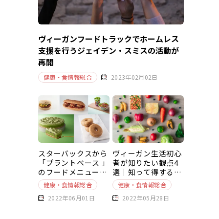
ヴィーガンフードトラックでホームレス
支援を行うジェイデン・スミスの活動が
再開
健康・食情報総合
2023年02月02日
スターバックスから
ヴィーガン生活初心
「プラントベース 」
者が知りたい観点4
のフードメニューが
選｜知って得する豆
新発売
知識～基本編～
健康・食情報総合
健康・食情報総合
2022年06月01日
2022年05月28日