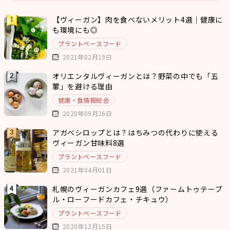
【ヴィーガン】肉を食べないメリット4選｜健康に
も環境にも◎
プラントベースフード
2021年02月19日
オリエンタルヴィーガンとは？野菜の中でも「五
葷」を避ける理由
健康・食情報総合
2020年09月26日
アガベシロップとは？はちみつの代わりに使える
ヴィーガン甘味料8選
プラントベースフード
2021年04月01日
札幌のヴィーガンカフェ9選（ファームトゥテーブ
ル・ローフードカフェ・チキュウ）
プラントベースフード
2020年12月15日