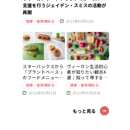
支援を行うジェイデン・スミスの活動が
再開
健康・食情報総合
2023年02月02日
スターバックスから
ヴィーガン生活初心
「プラントベース 」
者が知りたい観点4
のフードメニューが
選｜知って得する豆
新発売
知識～基本編～
健康・食情報総合
健康・食情報総合
2022年06月01日
2022年05月28日
もっと見る