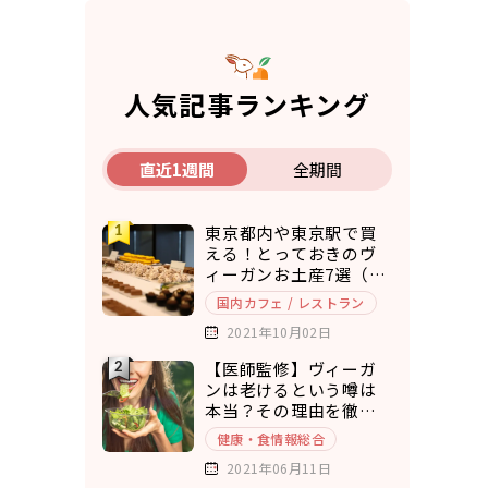
人気記事ランキング
直近1週間
全期間
東京都内や東京駅で買
える！とっておきのヴ
ィーガンお土産7選（ア
マゾンで購入できるも
国内カフェ / レストラン
のもご紹介）
2021年10月02日
【医師監修】ヴィーガ
ンは老けるという噂は
本当？その理由を徹底
考察
健康・食情報総合
2021年06月11日