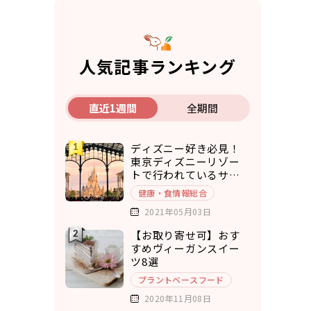
人気記事ランキング
直近1週間
全期間
ディズニー好き必見！
東京ディズニーリゾー
トで行われているサス
テナブルな取り組み5選
健康・食情報総合
2021年05月03日
【お取り寄せ可】おす
すめヴィーガンスイー
ツ8選
プラントベースフード
2020年11月08日