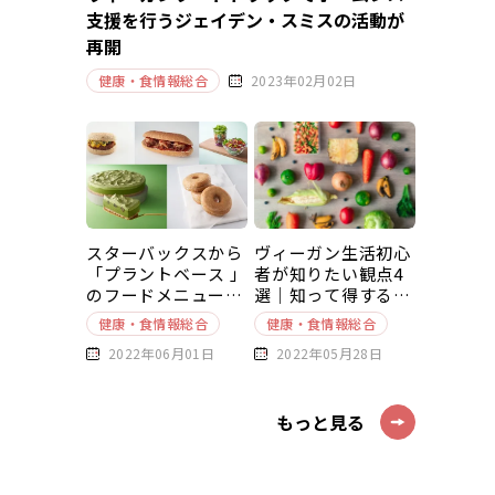
支援を行うジェイデン・スミスの活動が
再開
健康・食情報総合
2023年02月02日
スターバックスから
ヴィーガン生活初心
「プラントベース 」
者が知りたい観点4
のフードメニューが
選｜知って得する豆
新発売
知識～基本編～
健康・食情報総合
健康・食情報総合
2022年06月01日
2022年05月28日
もっと見る