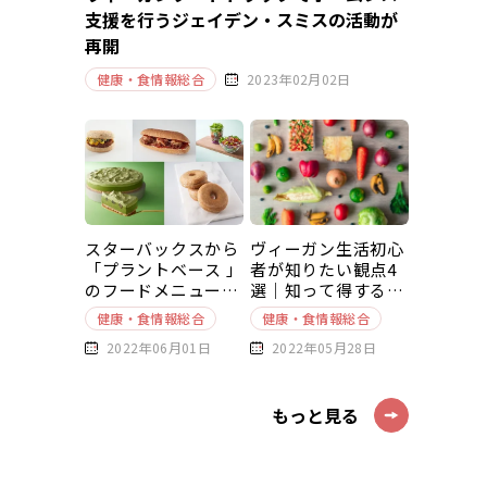
支援を行うジェイデン・スミスの活動が
再開
健康・食情報総合
2023年02月02日
スターバックスから
ヴィーガン生活初心
「プラントベース 」
者が知りたい観点4
のフードメニューが
選｜知って得する豆
新発売
知識～基本編～
健康・食情報総合
健康・食情報総合
2022年06月01日
2022年05月28日
もっと見る