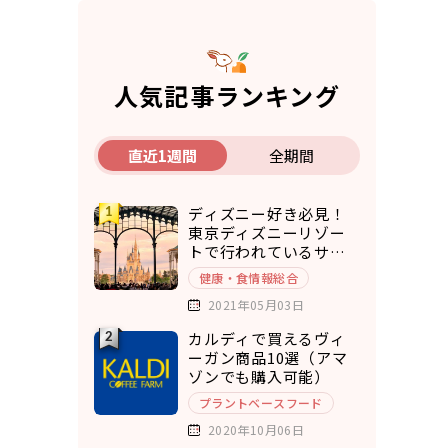
人気記事ランキング
直近1週間
全期間
ディズニー好き必見！
東京ディズニーリゾー
トで行われているサス
テナブルな取り組み5選
健康・食情報総合
2021年05月03日
カルディで買えるヴィ
ーガン商品10選（アマ
ゾンでも購入可能）
プラントベースフード
2020年10月06日