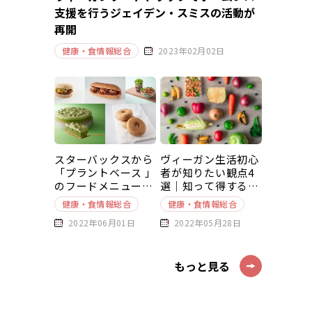
支援を行うジェイデン・スミスの活動が
再開
健康・食情報総合
2023年02月02日
スターバックスから
ヴィーガン生活初心
「プラントベース 」
者が知りたい観点4
のフードメニューが
選｜知って得する豆
新発売
知識～基本編～
健康・食情報総合
健康・食情報総合
2022年06月01日
2022年05月28日
もっと見る