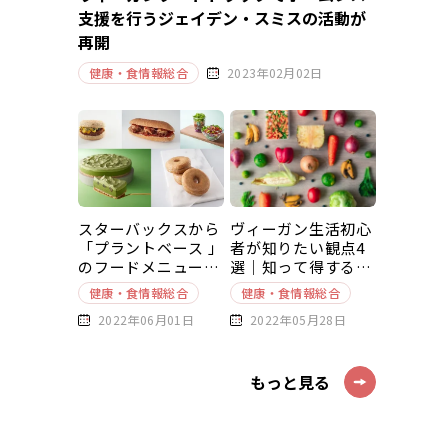
支援を行うジェイデン・スミスの活動が
再開
健康・食情報総合
2023年02月02日
スターバックスから
ヴィーガン生活初心
「プラントベース 」
者が知りたい観点4
のフードメニューが
選｜知って得する豆
新発売
知識～基本編～
健康・食情報総合
健康・食情報総合
2022年06月01日
2022年05月28日
もっと見る