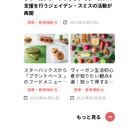
支援を行うジェイデン・スミスの活動が
再開
健康・食情報総合
2023年02月02日
スターバックスから
ヴィーガン生活初心
「プラントベース 」
者が知りたい観点4
のフードメニューが
選｜知って得する豆
新発売
知識～基本編～
健康・食情報総合
健康・食情報総合
2022年06月01日
2022年05月28日
もっと見る