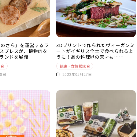
銀のさら」を運営するラ
3Dプリントで作られたヴィーガンミ
スプレスが、植物肉を
ートがイギリス全土で食べられるよ
ランドを展開
うに！あの料理界の天才も……
総合
健康・食情報総合
28日
2022年05月27日