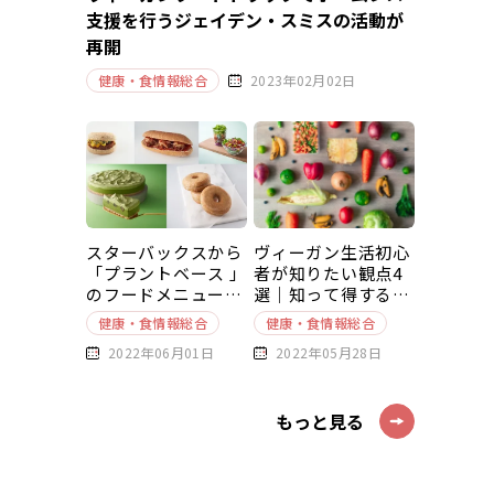
支援を行うジェイデン・スミスの活動が
再開
健康・食情報総合
2023年02月02日
スターバックスから
ヴィーガン生活初心
「プラントベース 」
者が知りたい観点4
のフードメニューが
選｜知って得する豆
新発売
知識～基本編～
健康・食情報総合
健康・食情報総合
2022年06月01日
2022年05月28日
もっと見る