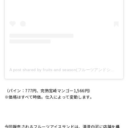
A post shared by fruits and season(フルーツアンドシーズン) (@fruitsandseason)
（パイン：777円、完熟宮崎マンゴー1,566円）
※価格はすべて時価。仕入によって変動します。
今回販売されるフルーツアイスサンドは、清澄白河に店舗を構