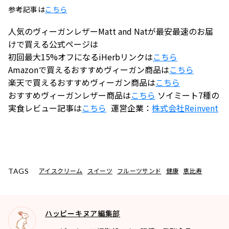
参考記事は
こちら
人気のヴィーガンレザーMatt and Natが最安最速のお届
けで買える公式ページは
初回最大15%オフになるiHerbリンクは
こちら
Amazonで買えるおすすめヴィーガン商品は
こちら
楽天で買えるおすすめヴィーガン商品は
こちら
おすすめヴィーガンレザー商品は
こちら
ソイミート7種の
実食レビュー記事は
こちら
運営企業：
株式会社
Reinvent
アイスクリーム
スイーツ
フルーツサンド
健康
恵比寿
TAGS
ハッピーキヌア編集部