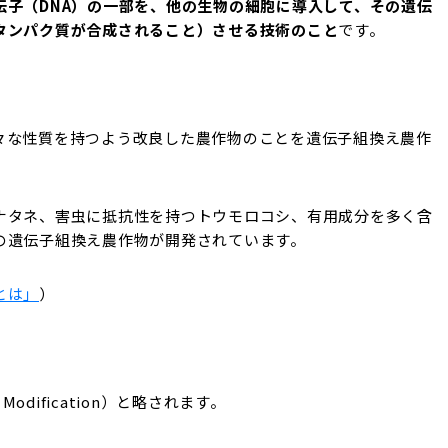
伝子（DNA）の一部を、他の生物の細胞に導入して、その遺伝
タンパク質が合成されること）させる技術のこと
です。
々な性質を持つよう改良した農作物のことを遺伝子組換え農作
ナタネ、害虫に抵抗性を持つトウモロコシ、有用成分を多く含
の遺伝子組換え農作物が開発されています。
とは」
）
odification）と略されます。