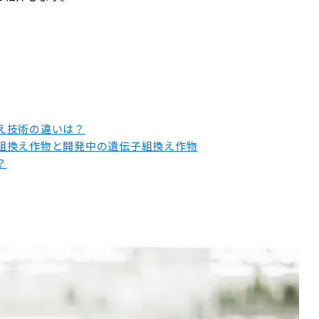
え技術の違いは？
組換え作物と開発中の遺伝子組換え作物
？