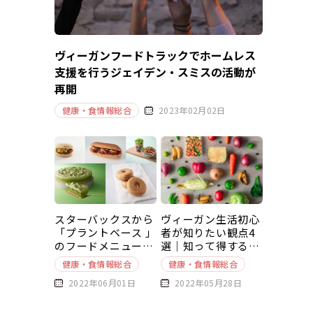
ヴィーガンフードトラックでホームレス
支援を行うジェイデン・スミスの活動が
再開
健康・食情報総合
2023年02月02日
スターバックスから
ヴィーガン生活初心
「プラントベース 」
者が知りたい観点4
のフードメニューが
選｜知って得する豆
新発売
知識～基本編～
健康・食情報総合
健康・食情報総合
2022年06月01日
2022年05月28日