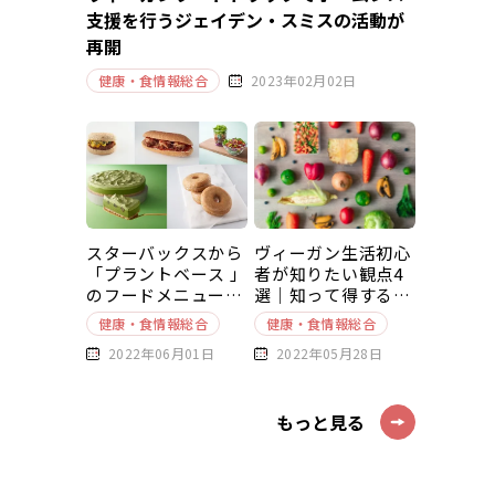
支援を行うジェイデン・スミスの活動が
再開
健康・食情報総合
2023年02月02日
スターバックスから
ヴィーガン生活初心
「プラントベース 」
者が知りたい観点4
のフードメニューが
選｜知って得する豆
新発売
知識～基本編～
健康・食情報総合
健康・食情報総合
2022年06月01日
2022年05月28日
もっと見る