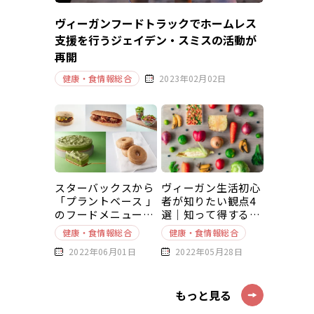
ヴィーガンフードトラックでホームレス
支援を行うジェイデン・スミスの活動が
再開
健康・食情報総合
2023年02月02日
スターバックスから
ヴィーガン生活初心
「プラントベース 」
者が知りたい観点4
のフードメニューが
選｜知って得する豆
新発売
知識～基本編～
健康・食情報総合
健康・食情報総合
2022年06月01日
2022年05月28日
もっと見る