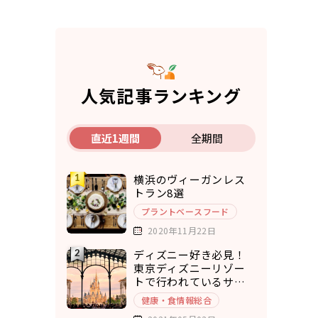
人気記事ランキング
直近1週間
全期間
横浜のヴィーガンレス
トラン8選
プラントベースフード
2020年11月22日
ディズニー好き必見！
東京ディズニーリゾー
トで行われているサス
テナブルな取り組み5選
健康・食情報総合