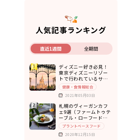
人気記事ランキング
直近1週間
全期間
ディズニー好き必見！
東京ディズニーリゾー
トで行われているサス
テナブルな取り組み5選
健康・食情報総合
2021年05月03日
札幌のヴィーガンカフ
ェ9選（ファームトゥテ
ーブル・ローフードカ
フェ・チキュウ）
プラントベースフード
2020年12月15日