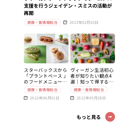
支援を行うジェイデン・スミスの活動が
再開
健康・食情報総合
2023年02月02日
スターバックスから
ヴィーガン生活初心
「プラントベース 」
者が知りたい観点4
のフードメニューが
選｜知って得する豆
新発売
知識～基本編～
健康・食情報総合
健康・食情報総合
2022年06月01日
2022年05月28日
もっと見る