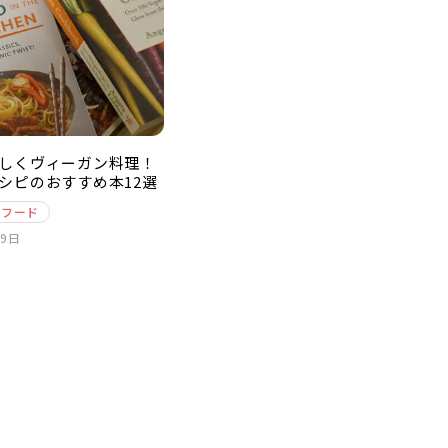
しくヴィーガン料理！
シピのおすすめ本12選
スフード
29日