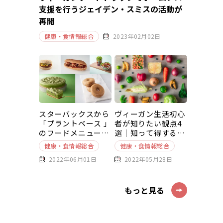
支援を行うジェイデン・スミスの活動が
再開
健康・食情報総合
2023年02月02日
スターバックスから
ヴィーガン生活初心
「プラントベース 」
者が知りたい観点4
のフードメニューが
選｜知って得する豆
新発売
知識～基本編～
健康・食情報総合
健康・食情報総合
2022年06月01日
2022年05月28日
もっと見る