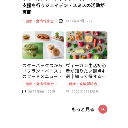
支援を行うジェイデン・スミスの活動が
再開
健康・食情報総合
2023年02月02日
スターバックスから
ヴィーガン生活初心
「プラントベース 」
者が知りたい観点4
のフードメニューが
選｜知って得する豆
新発売
知識～基本編～
健康・食情報総合
健康・食情報総合
2022年06月01日
2022年05月28日
もっと見る