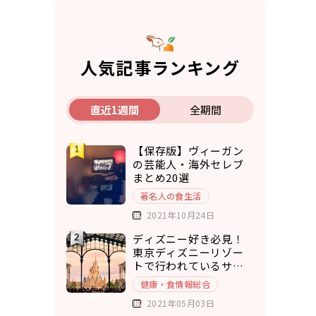
人気記事ランキング
直近1週間
全期間
【保存版】ヴィーガン
の芸能人・海外セレブ
まとめ20選
著名人の食生活
2021年10月24日
ディズニー好き必見！
東京ディズニーリゾー
トで行われているサス
テナブルな取り組み5選
健康・食情報総合
2021年05月03日