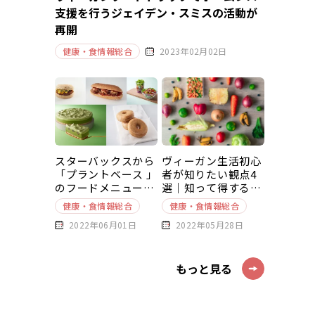
支援を行うジェイデン・スミスの活動が
再開
健康・食情報総合
2023年02月02日
スターバックスから
ヴィーガン生活初心
「プラントベース 」
者が知りたい観点4
のフードメニューが
選｜知って得する豆
新発売
知識～基本編～
健康・食情報総合
健康・食情報総合
2022年06月01日
2022年05月28日
もっと見る