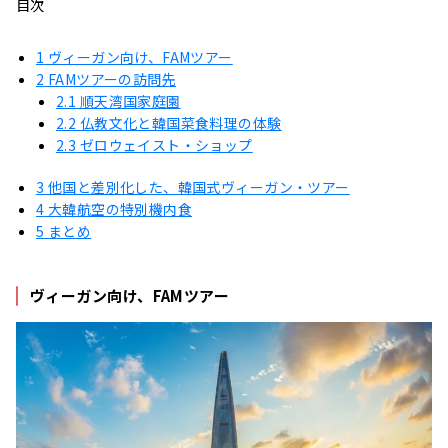
目次
1
ヴィーガン向け、FAMツアー
2
FAMツアーの訪問先
2.1
順天湾国家庭園
2.2
仏教文化と韓国菜食料理の体験
2.3
ゼロウェイスト・ショップ
3
他国と差別化した、韓国式ヴィーガン・ツアー
4
大韓航空の特別機内食
5
まとめ
ヴィーガン向け、FAMツアー