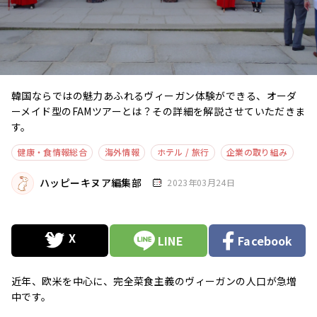
韓国ならではの魅力あふれるヴィーガン体験ができる、オーダ
ーメイド型のFAMツアーとは？その詳細を解説させていただきま
す。
健康・食情報総合
海外情報
ホテル / 旅行
企業の取り組み
ハッピーキヌア編集部
2023年03月24日
LINE
Facebook
近年、欧米を中心に、完全菜食主義のヴィーガンの人口が急増
中です。