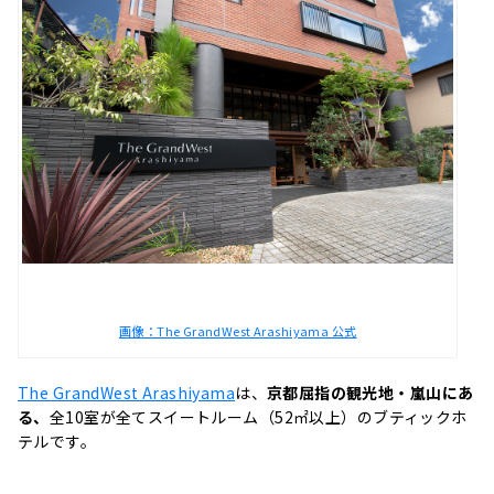
画像：The GrandWest Arashiyama 公式
The GrandWest Arashiyama
は、
京都屈指の観光地・嵐山にあ
る、
全10室が全てスイートルーム（52㎡以上）のブティックホ
テルです。