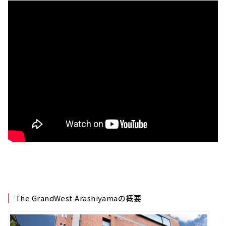
The GrandWest Arashiyamaの概要