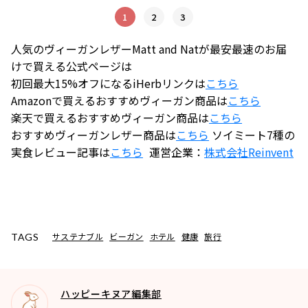
1
2
3
人気のヴィーガンレザーMatt and Natが最安最速のお届
けで買える公式ページは
初回最大15%オフになるiHerbリンクは
こちら
Amazonで買えるおすすめヴィーガン商品は
こちら
楽天で買えるおすすめヴィーガン商品は
こちら
おすすめヴィーガンレザー商品は
こちら
ソイミート7種の
実食レビュー記事は
こちら
運営企業：
株式会社
Reinvent
サステナブル
ビーガン
ホテル
健康
旅行
TAGS
ハッピーキヌア編集部