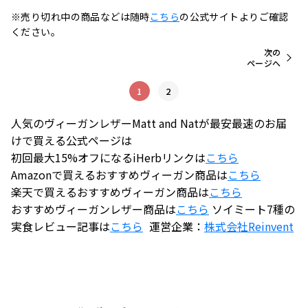
※売り切れ中の商品などは随時
こちら
の公式サイトよりご確認
ください。
次の
ページへ
1
2
人気のヴィーガンレザーMatt and Natが最安最速のお届
けで買える公式ページは
初回最大15%オフになるiHerbリンクは
こちら
Amazonで買えるおすすめヴィーガン商品は
こちら
楽天で買えるおすすめヴィーガン商品は
こちら
おすすめヴィーガンレザー商品は
こちら
ソイミート7種の
実食レビュー記事は
こちら
運営企業：
株式会社
Reinvent