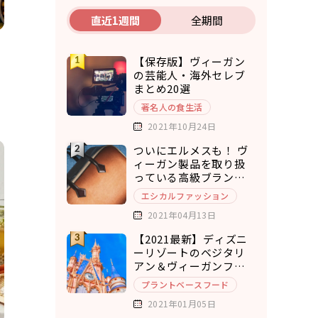
直近1週間
全期間
【保存版】ヴィーガン
の芸能人・海外セレブ
まとめ20選
著名人の食生活
2021年10月24日
ついにエルメスも！ ヴ
ィーガン製品を取り扱
っている高級ブランド7
選
エシカルファッション
2021年04月13日
【2021最新】ディズニ
ーリゾートのベジタリ
アン＆ヴィーガンフー
ド7選
プラントベースフード
2021年01月05日