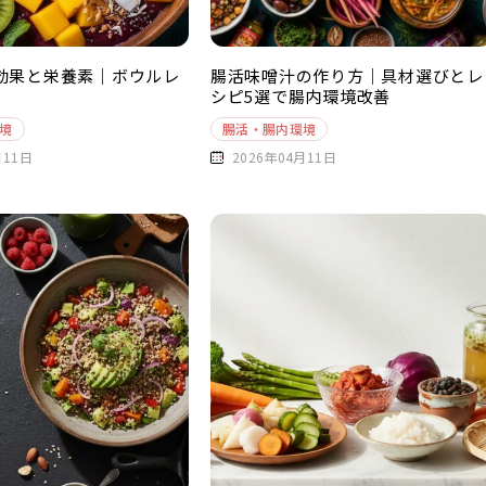
効果と栄養素｜ボウルレ
腸活味噌汁の作り方｜具材選びとレ
シピ5選で腸内環境改善
境
腸活・腸内環境
月11日
2026年04月11日