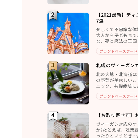
【2021最新】デ
7選
楽しくて不思議な体
大人から子どもまで
な、夢と魔法の王国
すよね。今回は、ベ
プラントベースフード
札幌のヴィーガン
ェ・チキュウ）
北の大地・北海道は
の野菜が美味しいこ
ニック、有機栽培に
リアンにはとても魅
プラントベースフード
【お取り寄せ可】
ヴィーガン対応のケ
か?たとえば、残業
ったりというとき…