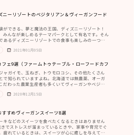
ィズニーリゾートのベジタリアン＆ヴィーガンフード
験ができる、夢と魔法の王国、ディズニーリゾート！
、みんなが楽しめるテーマパークとして有名です。そん
であるディズニーリゾートでの食事も楽しみの一つで
ジタリアンの方よりも制
2021年01月05日
カフェ9選（ファームトゥテーブル・ローフードカフ
ジャガイモ、玉ねぎ、トウモロコシ、その他たくさん
とで知られていますよね。北海道では無農薬、オーガ
こだわった農業生産者も多くいてヴィーガンやベジタ
力的です。 そ
2020年12月15日
おすすめヴィーガンスイーツ8選
ーキなどのスイーツを食べたくなるときはありません
続きでストレスが溜まっているときや、家事や育児でぐ
。疲れているときは、スイーツが心に癒しを与えてく