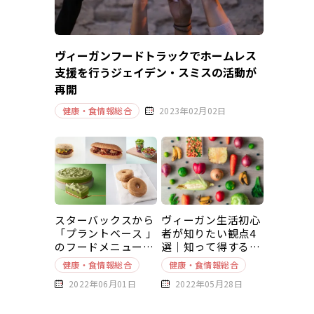
ヴィーガンフードトラックでホームレス
支援を行うジェイデン・スミスの活動が
再開
健康・食情報総合
2023年02月02日
スターバックスから
ヴィーガン生活初心
「プラントベース 」
者が知りたい観点4
のフードメニューが
選｜知って得する豆
新発売
知識～基本編～
健康・食情報総合
健康・食情報総合
2022年06月01日
2022年05月28日