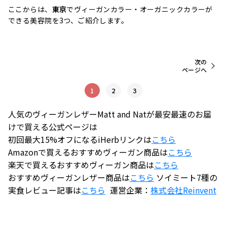
ここからは、
東京
でヴィーガンカラー・オーガニックカラーが
できる美容院を3つ、ご紹介します。
次の
ページへ
1
2
3
人気のヴィーガンレザーMatt and Natが最安最速のお届
けで買える公式ページは
初回最大15%オフになるiHerbリンクは
こちら
Amazonで買えるおすすめヴィーガン商品は
こちら
楽天で買えるおすすめヴィーガン商品は
こちら
おすすめヴィーガンレザー商品は
こちら
ソイミート7種の
実食レビュー記事は
こちら
運営企業：
株式会社
Reinvent