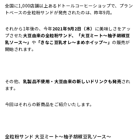
全国に1,000店舗以上あるドトールコーヒーショップで、プラン
トベースの全粒粉サンドが発売されたのは、昨年9月。
それから1年後の、今年
2021
年
9
月
2
日（木）
に美味しさをアッ
プさせた
大豆由来の全粒粉サンド、
「大豆ミート～柚子胡椒豆
乳ソース～」
や
「きなこ豆乳オレ～まめホイップ～」
の販売が
開始されます。
その他、
乳製品不使用・大豆由来の新しいドリンクも発売
され
ます。
今回はそれらの新商品をご紹介いたします。
全粒粉サンド 大豆ミート～柚子胡椒豆乳ソース～