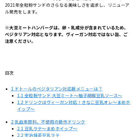
2021年全粒粉サンドのさらなる美味しさを追求し、リニューア
ル発売をします。
※
大豆ミートハンバーグは、卵・乳成分が含まれているため、
ベジタリアン対応となります。ヴィーガン対応ではない旨、ご
注意ください
。
目次
1
ドトールのベジタリアン対応新メニューは？
1.1
全粒粉サンド 大豆ミート～柚子胡椒豆乳ソース～
1.2
ドリンクはヴィーガン対応！きなこ豆乳オレ～まめホ
イップ～
2
乳由来原料、不使用の新作ドリンク
2.1
豆乳ラテ～まめホイップ～
2.2
宇治抹茶豆乳ラテ