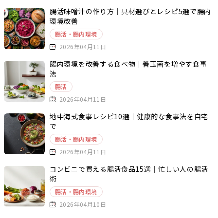
腸活味噌汁の作り方｜具材選びとレシピ5選で腸内
環境改善
腸活・腸内環境
2026年04月11日
腸内環境を改善する食べ物｜善玉菌を増やす食事
法
腸活
2026年04月11日
地中海式食事レシピ10選｜健康的な食事法を自宅
で
腸活・腸内環境
2026年04月11日
コンビニで買える腸活食品15選｜忙しい人の腸活
術
腸活・腸内環境
2026年04月10日