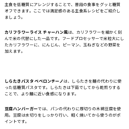
主食を低糖質にアレンジすることで、普段の食事をグッと糖質
オフできます。ここでは満足感のある主食系レシピをご紹介し
ましょう。
カリフラワーライス チャーハン風
は、カリフラワーを細かく刻
んで米の代替にした一品です。フードプロセッサーで米粒大にし
たカリフラワーに、にんじん、ピーマン、玉ねぎなどの野菜を
加えます。
しらたきパスタ ペペロンチーノ
は、しらたきを麺の代わりに使
った低糖質パスタです。しらたきは下茹でしてから乾煎りする
ことで、より麺に近い食感になります。
豆腐ハンバーガー
では、パンの代わりに厚切りの木綿豆腐を使
用。豆腐は水切りをしっかり行い、軽く焼いてから使うのがポ
イントです。