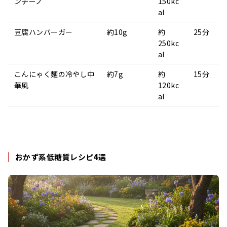
ンチーノ
150kc
al
豆腐ハンバーガー
約10g
約
25分
250kc
al
こんにゃく麺の冷やし中
約7g
約
15分
華風
120kc
al
おかず系低糖質レシピ4選