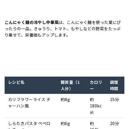
こんにゃく麺の冷やし中華風
は、こんにゃく麺を使った夏にぴ
ったりの一品。きゅうり、トマト、もやしなどの野菜をたっぷ
り乗せて、栄養価もアップします。
レシピ名
糖質量（1
カロリ
調理
人分）
ー
時間
カリフラワーライス チ
約8g
約
15分
ャーハン風
180kc
al
しらたきパスタ ペペロ
約6g
約
20分