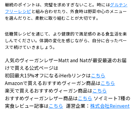
継続のポイントは、完璧を求めすぎないこと。時には
グルテン
フリーレシピ
と組み合わせたり、外食時は野菜中心のメニュー
を選んだりと、柔軟に取り組むことが大切です。
低糖質レシピを通じて、より健康的で満足感のある食生活を楽
しんでください。体調の変化を感じながら、自分に合ったペー
スで続けていきましょう。
人気のヴィーガンレザーMatt and Natが最安最速のお届
けで買える公式ページは
初回最大15%オフになるiHerbリンクは
こちら
Amazonで買えるおすすめヴィーガン商品は
こちら
楽天で買えるおすすめヴィーガン商品は
こちら
おすすめヴィーガンレザー商品は
こちら
ソイミート7種の
実食レビュー記事は
こちら
運営企業：
株式会社
Reinvent