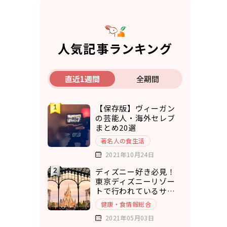
人気記事ランキング
直近1週間
全期間
【保存版】ヴィーガン
の芸能人・海外セレブ
まとめ20選
著名人の食生活
2021年10月24日
ディズニー好き必見！
東京ディズニーリゾー
トで行われているサス
テナブルな取り組み5選
健康・食情報総合
2021年05月03日