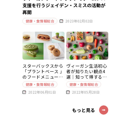
支援を行うジェイデン・スミスの活動が
再開
健康・食情報総合
2023年02月02日
スターバックスから
ヴィーガン生活初心
「プラントベース 」
者が知りたい観点4
のフードメニューが
選｜知って得する豆
新発売
知識～基本編～
健康・食情報総合
健康・食情報総合
2022年06月01日
2022年05月28日
もっと見る