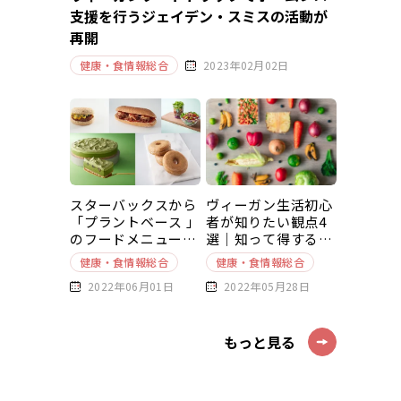
支援を行うジェイデン・スミスの活動が
再開
健康・食情報総合
2023年02月02日
スターバックスから
ヴィーガン生活初心
「プラントベース 」
者が知りたい観点4
のフードメニューが
選｜知って得する豆
新発売
知識～基本編～
健康・食情報総合
健康・食情報総合
2022年06月01日
2022年05月28日
もっと見る