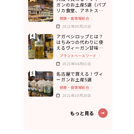
ガンのお土産5選（パプ
リカ食堂、アネトス、
ひねもすぱん）
健康・食情報総合
2021年09月25日
アガベシロップとは？
はちみつの代わりに使
えるヴィーガン甘味料8
選
プラントベースフード
2021年04月01日
名古屋で買える！ヴィ
ーガンお土産5選
健康・食情報総合
2021年10月20日
もっと見る