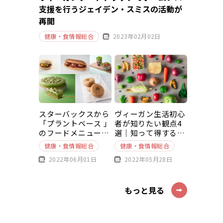
支援を行うジェイデン・スミスの活動が
再開
健康・食情報総合
2023年02月02日
スターバックスから
ヴィーガン生活初心
「プラントベース 」
者が知りたい観点4
のフードメニューが
選｜知って得する豆
新発売
知識～基本編～
健康・食情報総合
健康・食情報総合
2022年06月01日
2022年05月28日
もっと見る