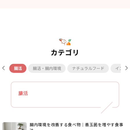
カテゴリ
腸活
腸活・腸内環境
ナチュラルフード
インナ
腸活
腸内環境を改善する食べ物｜善玉菌を増やす食事