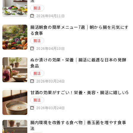
法
腸活
2026年04月11日
腸活朝食の簡単メニュー7選｜朝から腸を元気にす
る食事
腸活
2026年04月10日
ぬか漬けの効果・栄養｜腸活に最適な日本の発酵
食品
腸活
2026年03月24日
甘酒の効果がすごい！栄養・美容・腸活に嬉しい5
つの理由
腸活
2026年03月24日
腸内環境を改善する食べ物｜善玉菌を増やす食事
法