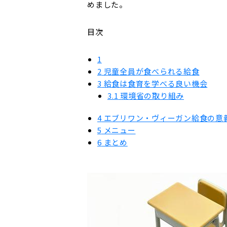
めました。
目次
1
2
児童全員が食べられる給食
3
給食は食育を学べる良い機会
3.1
環境省の取り組み
4
エブリワン・ヴィーガン給食の意
5
メニュー
6
まとめ