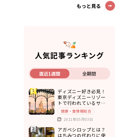
もっと見る
人気記事ランキング
直近1週間
全期間
ディズニー好き必見！
東京ディズニーリゾー
トで行われているサス
テナブルな取り組み5選
健康・食情報総合
2021年05月03日
アガベシロップとは？
はちみつの代わりに使