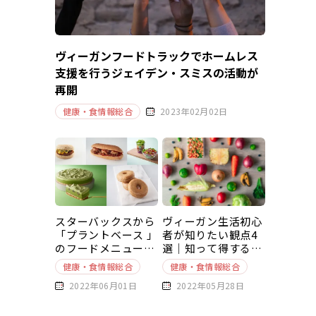
ヴィーガンフードトラックでホームレス
支援を行うジェイデン・スミスの活動が
再開
健康・食情報総合
2023年02月02日
スターバックスから
ヴィーガン生活初心
「プラントベース 」
者が知りたい観点4
のフードメニューが
選｜知って得する豆
新発売
知識～基本編～
健康・食情報総合
健康・食情報総合
2022年06月01日
2022年05月28日