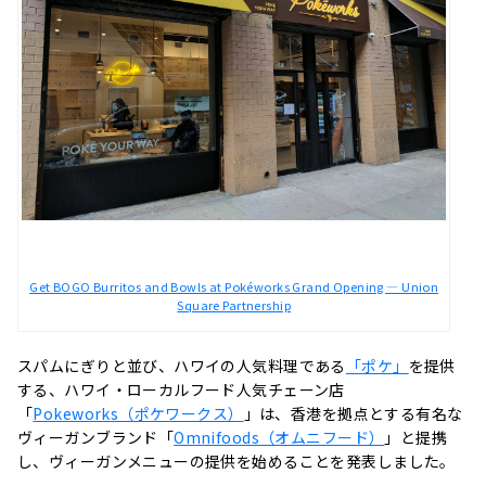
Get BOGO Burritos and Bowls at Pokéworks Grand Opening — Union
Square Partnership
スパムにぎりと並び、ハワイの人気料理である
「ポケ」
を提供
する、ハワイ・ローカルフード人気チェーン店
「
Pokeworks（ポケワークス）
」は、香港を拠点とする有名な
ヴィーガンブランド「
Omnifoods（オムニフード）
」と提携
し、ヴィーガンメニューの提供を始めることを発表しました。