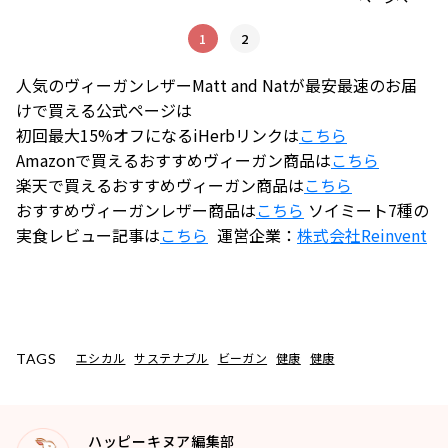
1
2
人気のヴィーガンレザーMatt and Natが最安最速のお届
けで買える公式ページは
初回最大15%オフになるiHerbリンクは
こちら
Amazonで買えるおすすめヴィーガン商品は
こちら
楽天で買えるおすすめヴィーガン商品は
こちら
おすすめヴィーガンレザー商品は
こちら
ソイミート7種の
実食レビュー記事は
こちら
運営企業：
株式会社
Reinvent
エシカル
サステナブル
ビーガン
健康
健康
TAGS
ハッピーキヌア編集部