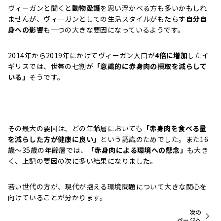
ヴィーガンと聞くと
動物愛護
を思い浮かべる方も多いかもしれ
ませんが、ヴィーガンとしての生活スタイルがもたらす
自分自
身への影響
も一つの大きな要因になっているようです。
2014年から2019年にかけてヴィーガン人口が
4倍に増加
したイ
ギリスでは、世帯の七割が
「意識的に赤身肉の摂取を減らして
いる」
そうです。
その最大の要因は、どの年齢層においても
「赤身肉を食べる量
を減らした方が健康に良い」
という認識のためでした。また16
歳～35歳の年齢層では、
「赤身肉による環境への懸念」
も大き
く、上記の要因の次に多い結果になりました。
若い世代の方が、現代が抱える環境問題について大きな関心を
向けていることが分かります。
次の
ページへ