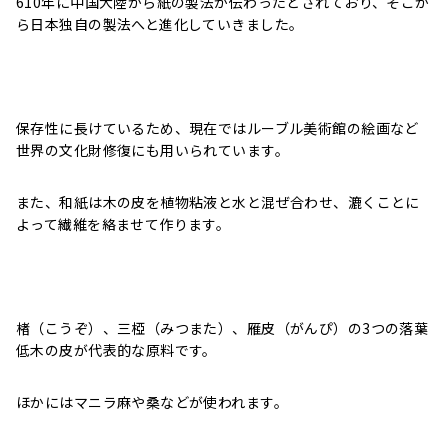
610年に中国大陸から紙の製法が伝わったとされており、そこか
ら日本独自の製法へと進化していきました。
保存性に長けているため、現在ではルーブル美術館の絵画など
世界の文化財修復にも用いられています。
また、和紙は木の皮を
植物粘液と水と混ぜ合わせ、漉くことに
よって繊維を絡ませて作ります。
楮
（こうぞ）、
三椏
（みつまた）、
雁皮
（がんぴ）の3つの
落葉
低木の皮が代表的な原料です。
ほかにはマニラ麻や
桑などが使われます。