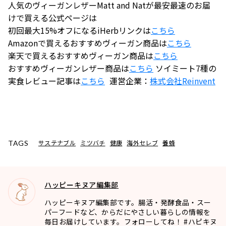
人気のヴィーガンレザーMatt and Natが最安最速のお届
けで買える公式ページは
初回最大15%オフになるiHerbリンクは
こちら
Amazonで買えるおすすめヴィーガン商品は
こちら
楽天で買えるおすすめヴィーガン商品は
こちら
おすすめヴィーガンレザー商品は
こちら
ソイミート7種の
実食レビュー記事は
こちら
運営企業：
株式会社
Reinvent
サステナブル
ミツバチ
健康
海外セレブ
養蜂
TAGS
ハッピーキヌア編集部
ハッピーキヌア編集部です。腸活・発酵食品・スー
パーフードなど、からだにやさしい暮らしの情報を
毎日お届けしています。フォローしてね！ #ハピキヌ