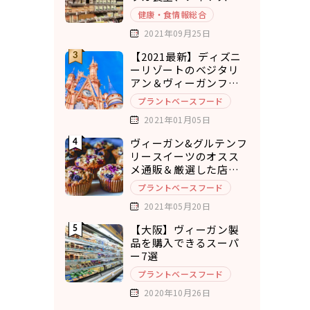
ひねもすぱん）
健康・食情報総合
2021年09月25日
【2021最新】ディズニ
ーリゾートのベジタリ
アン＆ヴィーガンフー
ド7選
プラントベースフード
2021年01月05日
ヴィーガン&グルテンフ
リースイーツのオスス
メ通販＆厳選した店舗
10選
プラントベースフード
2021年05月20日
【大阪】ヴィーガン製
品を購入できるスーパ
ー7選
プラントベースフード
2020年10月26日