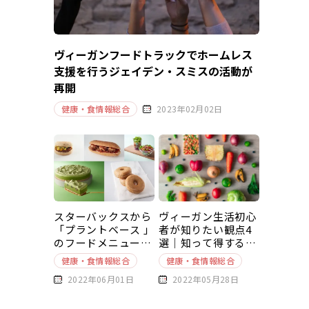
ヴィーガンフードトラックでホームレス
支援を行うジェイデン・スミスの活動が
再開
健康・食情報総合
2023年02月02日
スターバックスから
ヴィーガン生活初心
「プラントベース 」
者が知りたい観点4
のフードメニューが
選｜知って得する豆
新発売
知識～基本編～
健康・食情報総合
健康・食情報総合
2022年06月01日
2022年05月28日