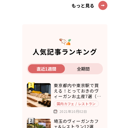
もっと見る
人気記事ランキング
直近1週間
全期間
東京都内や東京駅で買
える！とっておきのヴ
ィーガンお土産7選（ア
マゾンで購入できるも
国内カフェ / レストラン
のもご紹介）
2021年10月02日
埼玉のヴィーガンカフ
ェ&レストラン12選