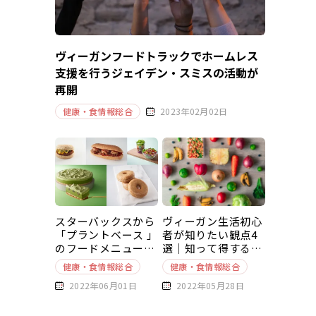
ヴィーガンフードトラックでホームレス
支援を行うジェイデン・スミスの活動が
再開
健康・食情報総合
2023年02月02日
スターバックスから
ヴィーガン生活初心
「プラントベース 」
者が知りたい観点4
のフードメニューが
選｜知って得する豆
新発売
知識～基本編～
健康・食情報総合
健康・食情報総合
2022年06月01日
2022年05月28日