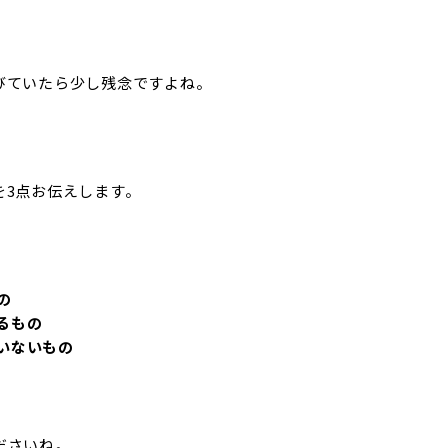
びていたら少し残念ですよね。
を3点お伝えします。
の
るもの
いないもの
ださいね。