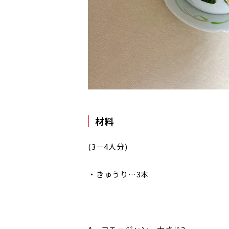
材料
(3－4人分)
・きゅうり…3本