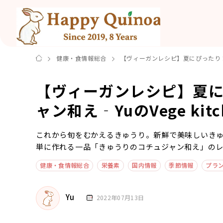
健康・食情報総合
【ヴィーガンレシピ】夏にぴったり！きゅ
【ヴィーガンレシピ】夏
ャン和え‐YuのVege kitc
これから旬をむかえるきゅうり。新鮮で美味しいき
単に作れる一品「きゅうりのコチュジャン和え」の
健康・食情報総合
栄養素
国内情報
季節情報
プラ
Yu
2022年07月13日