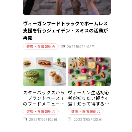
ヴィーガンフードトラックでホームレス
支援を行うジェイデン・スミスの活動が
再開
健康・食情報総合
2023年02月02日
スターバックスから
ヴィーガン生活初心
「プラントベース 」
者が知りたい観点4
のフードメニューが
選｜知って得する豆
新発売
知識～基本編～
健康・食情報総合
健康・食情報総合
2022年06月01日
2022年05月28日