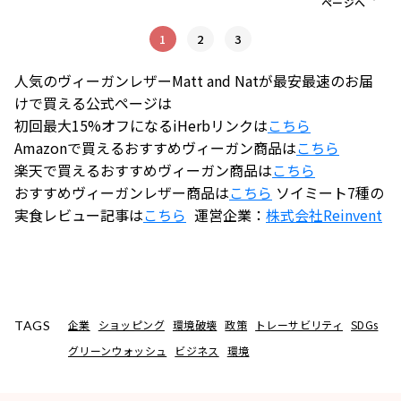
ページへ
1
2
3
人気のヴィーガンレザーMatt and Natが最安最速のお届
けで買える公式ページは
初回最大15%オフになるiHerbリンクは
こちら
Amazonで買えるおすすめヴィーガン商品は
こちら
楽天で買えるおすすめヴィーガン商品は
こちら
おすすめヴィーガンレザー商品は
こちら
ソイミート7種の
実食レビュー記事は
こちら
運営企業：
株式会社
Reinvent
企業
ショッピング
環境破壊
政策
トレーサビリティ
SDGs
TAGS
グリーンウォッシュ
ビジネス
環境