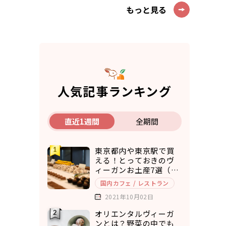
もっと見る
人気記事ランキング
直近1週間
全期間
東京都内や東京駅で買
える！とっておきのヴ
ィーガンお土産7選（ア
マゾンで購入できるも
国内カフェ / レストラン
のもご紹介）
2021年10月02日
オリエンタルヴィーガ
ンとは？野菜の中でも