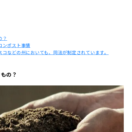
の？
コンポスト事情
スコなどの州においても、同法が制定されています。
なもの？