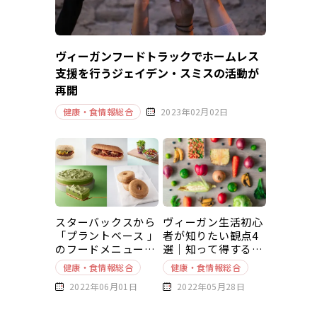
ヴィーガンフードトラックでホームレス
支援を行うジェイデン・スミスの活動が
再開
健康・食情報総合
2023年02月02日
スターバックスから
ヴィーガン生活初心
「プラントベース 」
者が知りたい観点4
のフードメニューが
選｜知って得する豆
新発売
知識～基本編～
健康・食情報総合
健康・食情報総合
2022年06月01日
2022年05月28日