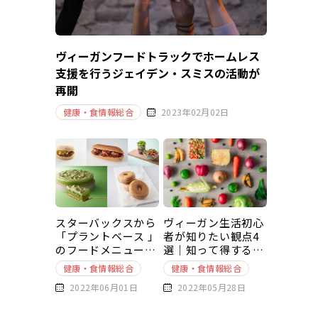
ヴィーガンフードトラックでホームレス
支援を行うジェイデン・スミスの活動が
再開
健康・食情報総合
2023年02月02日
スターバックスから
ヴィーガン生活初心
「プラントベース 」
者が知りたい観点4
のフードメニューが
選｜知って得する豆
新発売
知識～基本編～
健康・食情報総合
健康・食情報総合
2022年06月01日
2022年05月28日