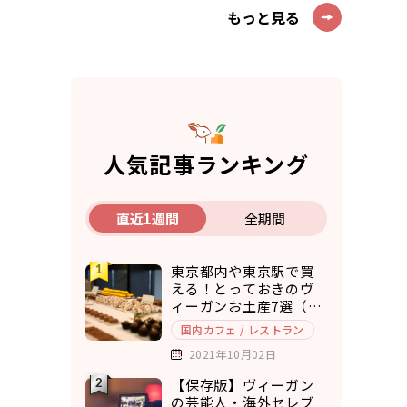
もっと見る
人気記事ランキング
直近1週間
全期間
東京都内や東京駅で買
える！とっておきのヴ
ィーガンお土産7選（ア
マゾンで購入できるも
国内カフェ / レストラン
のもご紹介）
2021年10月02日
【保存版】ヴィーガン
の芸能人・海外セレブ