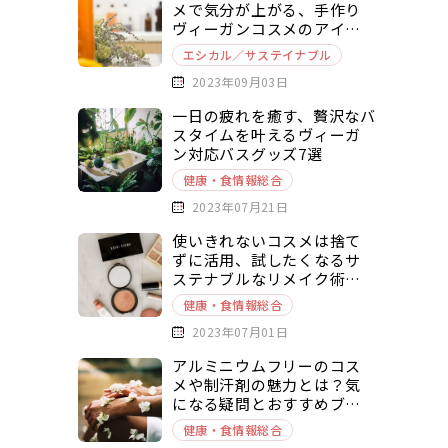
メで気分が上がる、手作り
ヴィーガンコスメのアイデ
アをご紹介
エシカル／サステイナブル
2023年09月03日
一日の疲れを癒す、贅沢なバ
スタイムを叶えるヴィーガ
ン対応バスグッズ7選
健康・食情報総合
2023年07月21日
使いきれないコスメは捨て
ずに活用、試したくなるサ
ステナブルなリメイク術を
ご紹介
健康・食情報総合
2023年07月01日
アルミニウムフリーのコス
メや制汗剤の魅力とは？気
になる疑問とおすすめブラ
ンドをご紹介
健康・食情報総合