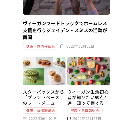
ヴィーガンフードトラックでホームレス
支援を行うジェイデン・スミスの活動が
再開
健康・食情報総合
2023年02月02日
スターバックスから
ヴィーガン生活初心
「プラントベース 」
者が知りたい観点4
のフードメニューが
選｜知って得する豆
新発売
知識～基本編～
健康・食情報総合
健康・食情報総合
2022年06月01日
2022年05月28日