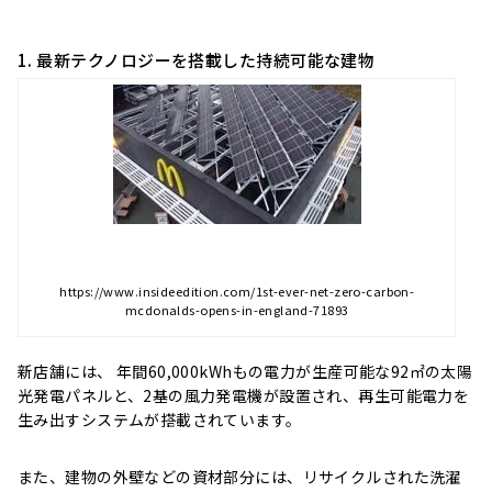
1. 最新テクノロジーを搭載した持続可能な建物
https://www.insideedition.com/1st-ever-net-zero-carbon-
mcdonalds-opens-in-england-71893
新店舗には、 年間60,000kWhもの電力が生産可能な92㎡の太陽
光発電パネルと、2基の風力発電機が設置され、再生可能電力を
生み出すシステムが搭載されています。
また、建物の外壁などの資材部分には、リサイクルされた洗濯