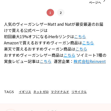
ページへ
1
2
人気のヴィーガンレザーMatt and Natが最安最速のお届
けで買える公式ページは
初回最大15%オフになるiHerbリンクは
こちら
Amazonで買えるおすすめヴィーガン商品は
こちら
楽天で買えるおすすめヴィーガン商品は
こちら
おすすめヴィーガンレザー商品は
こちら
ソイミート7種の
実食レビュー記事は
こちら
運営企業：
株式会社
Reinvent
イギリス
ネットゼロ
マクドナルド
リサイクル
TAGS