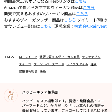
初回最大15%オフになるiHerbリンクは
こちら
Amazonで買えるおすすめヴィーガン商品は
こちら
楽天で買えるおすすめヴィーガン商品は
こちら
おすすめヴィーガンレザー商品は
こちら
ソイミート7種の
実食レビュー記事は
こちら
運営企業：
株式会社
Reinvent
ロースイーツ
通販で買えるヴィーガン商品
サステナブル
TAGS
スイーツ
プラントベースフード
ライフスタイル
健康
健康情報総合
通販
ハッピーキヌア編集部
ハッピーキヌア編集部です。腸活・発酵食品・スー
パーフードなど、からだにやさしい暮らしの情報を
毎日お届けしています。フォローしてね！ #ハピキヌ